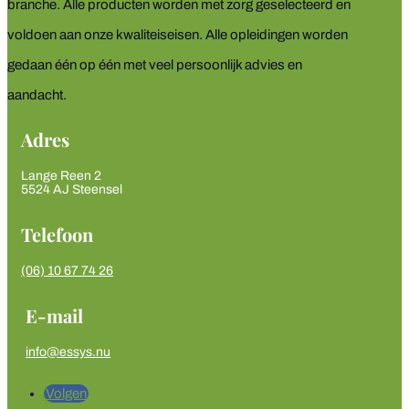
branche. Alle producten worden met zorg geselecteerd en
voldoen aan onze kwaliteiseisen. Alle opleidingen worden
gedaan één op één met veel persoonlijk advies en
aandacht.
Adres
Lange Reen 2
5524 AJ Steensel
Telefoon
‭(06) 10 67 74 26‬
E-mail
info@essys.nu
Volgen