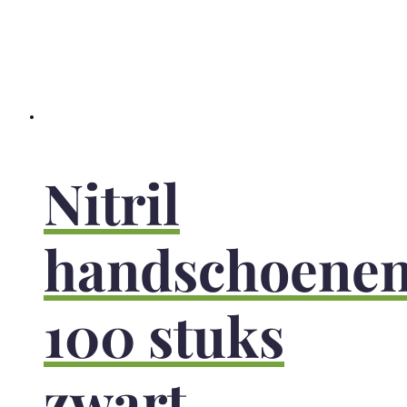
Nitril
handschoene
100 stuks
zwart