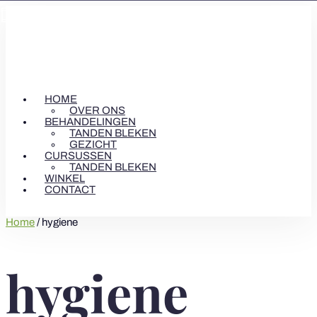



HOME
OVER ONS
BEHANDELINGEN
TANDEN BLEKEN
GEZICHT
CURSUSSEN
TANDEN BLEKEN
WINKEL
CONTACT
Home
/ hygiene
hygiene