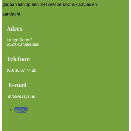
gedaan één op één met veel persoonlijk advies en
aandacht.
Adres
Lange Reen 2
5524 AJ Steensel
Telefoon
‭(06) 10 67 74 26‬
E-mail
info@essys.nu
Volgen